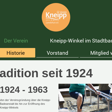
Der Verein
Kneipp-Winkel im Stadtba
Historie
Vorstand
Mitglied
adition seit 1924
1924 - 1963
Von der Vereinsgründung über die Kneipp-
Badeanstalt bis hin zur Eröffnung des
Kneipp-Winkels