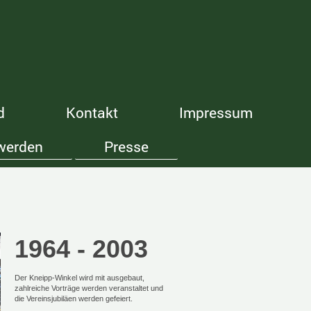
d
Kontakt
Impressum
 werden
Presse
1964 - 2003
Der Kneipp-Winkel wird mit ausgebaut,
zahlreiche Vorträge werden veranstaltet und
die Vereinsjubiläen werden gefeiert.