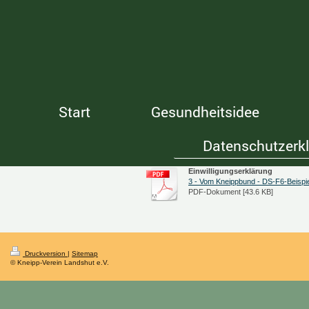
Start
Gesundheitsidee
Datenschutzerk
Einwilligungserklärung
3 - Vom Kneippbund - DS-F6-Beispiel
PDF-Dokument [43.6 KB]
Druckversion
|
Sitemap
© Kneipp-Verein Landshut e.V.