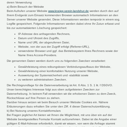
deren Verwendung
a) Beim Besuch der Website
Beim Aufrufen unserer Website
www.kneipp-verein-landshut.de
werden durch den auf
Ihrem Endgerät zum Einsatz kommenden Browser automatisch Informationen an den
Server unserer Website gesendet. Diese Informationen werden temporär in einem sog.
Logfile gespeichert. Folgende Informationen werden dabei ohne Ihr Zutun erfasst und
bis zur automatisierten Löschung gespeichert:
IP-Adresse des anfragenden Rechners,
Datum und Uhrzeit des Zugriffs,
Name und URL der abgerufenen Datei,
Website, von der aus der Zugriff erfolgt (Referrer-URL),
verwendeter Browser und ggf. das Betriebssystem Ihres Rechners sowie der
Name Ihres Access-Providers.
Die genannten Daten werden durch uns zu folgenden Zwecken verarbeitet:
Gewährleistung eines reibungslosen Verbindungsaufbaus der Website,
Gewährleistung einer komfortablen Nutzung unserer Website,
Auswertung der Systemsicherheit und -stabilität sowie
zu weiteren administrativen Zwecken.
Die Rechtsgrundlage für die Datenverarbeitung ist Art. 6 Abs. 1 S. 1 lit. f DSGVO.
Unser berechtigtes Interesse folgt aus oben aufgelisteten Zwecken zur
Datenerhebung. In keinem Fall verwenden wir die erhobenen Daten zu dem Zweck,
Rückschlüsse auf Ihre Person zu ziehen.
Darüber hinaus setzen wir beim Besuch unserer Website Cookies ein. Nähere
Erläuterungen dazu erhalten Sie unter den Ziff. 4 dieser Datenschutzerklärung.
b) Bei Nutzung unseres Kontaktformulars
Bei Fragen jeglicher Art bieten wir Ihnen die Möglichkeit, mit uns über ein auf der
Website bereitgestelltes Formular Kontakt aufzunehmen. Dabei ist die Angabe einer
gültigen E-Mail-Adresse erforderlich, damit wir wissen, von wem die Anfrage stammt