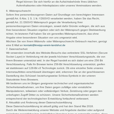
Regel können Sie sich hierfür an die Aufsichtsbehörde Ihres üblichen
Aufenthaltsortes oder Arbeitsplatzes oder unseres Vereinssitzes wenden.
6. Widerspruchsrecht
Sofern Ihre personenbezogenen Daten auf Grundlage von berechtigten Interessen
gemäß Art. 6 Abs. 1 S. 1 lit. f DSGVO verarbeitet werden, haben Sie das Recht,
gemäß Art. 21 DSGVO Widerspruch gegen die Verarbeitung Ihrer
personenbezogenen Daten einzulegen, soweit dafür Gründe vorliegen, die sich aus
Ihrer besonderen Situation ergeben oder sich der Widerspruch gegen Direktwerbung
richtet. Im letzteren Fall haben Sie ein generelles Widerspruchsrecht, das ohne
Angabe einer besonderen Situation von uns umgesetzt wird.
Möchten Sie von Ihrem Widerrufs- oder Widerspruchsrecht Gebrauch machen, genügt
eine E-Mail an
kontakt@kneipp-verein-landshut.de
7. Datensicherheit
Wir verwenden innerhalb des Website-Besuchs das verbreitete SSL-Verfahren (Secure
Socket Layer) in Verbindung mit der jeweils höchsten Verschlüsselungsstufe, die von
Ihrem Browser unterstützt wird. In der Regel handelt es sich dabei um eine 256 Bit
Verschlüsselung. Falls Ihr Browser keine 256-Bit Verschlüsselung unterstützt, greifen
wir stattdessen auf 128-Bit v3 Technologie zurück. Ob eine einzelne Seite unseres
Internetauftrittes verschlüsselt übertragen wird, erkennen Sie an der geschlossenen
Darstellung des Schüssel- beziehungsweise Schloss-Symbols in der unteren
Statusleiste Ihres Browsers.
Wir bedienen uns im Übrigen geeigneter technischer und organisatorischer
Sicherheitsmaßnahmen, um Ihre Daten gegen zufällige oder vorsätzliche
Manipulationen, teilweisen oder vollständigen Verlust, Zerstörung oder gegen den
unbefugten Zugriff Dritter zu schützen. Unsere Sicherheitsmaßnahmen werden
entsprechend der technologischen Entwicklung fortlaufend verbessert.
8. Aktualität und Änderung dieser Datenschutzerklärung
Diese Datenschutzerklärung ist aktuell gültig und hat den Stand Mai 2018.
Durch die Weiterentwicklung unserer Website und Angebote darüber oder aufgrund
geänderter gesetzlicher bzw. behördlicher Vorgaben kann es notwendig werden, diese