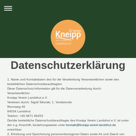
Datenschutzerklärung
1. Name und Kontaktdaten des für die Verarbeitung Verantwortlichen sowie des
betrieblichen Datenschutzbeauftragten
Diese Datenschutz-Information gilt für die Datenverarbeitung durch:
Verantwortlicher:
Kneipp Verein Landshut e.V.
Vertreten durch: Sigrid Sikorski, 1. Vorsitzende
Rennweg 45
84034 Landshut
Telefon: +49 0871 66453
Der/die betriebliche Datenschutzbeauftragte des Kneipp Verein Landshut e.V. ist unter
der o.g. Anschrift, beziehungsweise unter
kontakt@kneipp-verein-landshut.de
erreichbar.
2. Erhebung und Speicherung personenbezogener Daten sowie Art und Zweck von