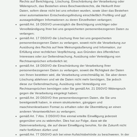
Rechts auf Berichtigung, Löschung, Einschränkung der Verarbeitung oder
Widerspruch, das Bestehen eines Beschwerderechts, die Herkunft ihrer
Daten, sofern diese nicht bei uns erhoben wurden, sowie über das Bestehen
einer automatisierten Entscheidungsfindung einschließlich Profiling und ggf.
aussagekräftigen Informationen zu deren Einzelheiten verlangen;
gemäß Art. 16 DSGVO unverzüglich die Berichtigung unrichtiger oder
Vervollständigung Ihrer bei uns gespeicherten personenbezogenen Daten zu
verlangen;
gemäß Art. 17 DSGVO die Löschung Ihrer bei uns gespeicherten
personenbezogenen Daten zu verlangen, soweit nicht die Verarbeitung zur
Ausübung des Rechts auf freie Meinungsäußerung und Information, zur
Erfüllung einer rechtlichen Verpflichtung, aus Gründen des öffentlichen
Interesses oder zur Geltendmachung, Ausübung oder Verteidigung von
Rechtsansprüchen erforderlich ist;
gemäß Art. 18 DSGVO die Einschränkung der Verarbeitung Ihrer
personenbezogenen Daten zu verlangen, soweit die Richtigkeit der Daten
von Ihnen bestritten wird, die Verarbeitung unrechtmäßig ist, Sie aber deren
Löschung ablehnen und wir die Daten nicht mehr benötigen, Sie jedoch
diese zur Geltendmachung, Ausübung oder Verteidigung von
Rechtsansprüchen benötigen oder Sie gemäß Art. 21 DSGVO Widerspruch
gegen die Verarbeitung eingelegt haben;
gemäß Art. 20 DSGVO Ihre personenbezogenen Daten, die Sie uns
bereitgestellt haben, in einem strukturierten, gängigen und
maschinenlesebaren Format zu erhalten oder die Übermittlung an einen
anderen Verantwortlichen zu verlangen;
gemäß Art. 7 Abs. 3 DSGVO Ihre einmal erteilte Einwilligung jederzeit
gegenüber uns zu widerrufen. Dies hat zur Folge, dass wir die
Datenverarbeitung, die auf dieser Einwilligung beruhte, für die Zukunft nicht
mehr fortführen dürfen und
gemäß Art. 77 DSGVO sich bei einer Aufsichtsbehörde zu beschweren. In der