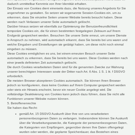
dadurch unmittelbar Kenntnis von Ihrer Identität erhalten.
Der Einsatz von Cookies dient einerseits dazu, die Nutzung unseres Angebots für Sie
angenehmer zu gestalten. So setzen wir sogenannte Session-Cookies ein, um zu
erkennen, dass Sie einzelne Seiten unserer Website bereits besucht haben. Diese
werden nach Verlassen unserer Seite automatisch gelöscht.
Darüber hinaus setzen wir ebenfalls zur Optimierung der Benutzerfreundlichkeit
temporäre Cookies ein, die für einen bestimmten festgelegten Zeitraum auf Ihrem
Endgerät gespeichert werden. Besuchen Sie unsere Seite erneut, um unsere Dienste
in Anspruch zu nehmen, wird automatisch erkannt, dass Sie bereits bei uns waren und
welche Eingaben und Einstellungen sie getätigt haben, um diese nicht noch einmal
eingeben zu müssen.
Diese Cookies ermöglichen es uns, bei einem erneuten Besuch unserer Seite
automatisch zu erkennen, dass Sie bereits bei uns waren. Diese Cookies werden nach
einer jeweils definierten Zeit automatisch gelöscht.
Die durch Cookies verarbeiteten Daten sind für die genannten Zwecke zur Wahrung
unserer berechtigten Interessen sowie der Dritter nach Art. 6 Abs. 1 S. 1 lit. f DSGVO
erforderlich.
Die meisten Browser akzeptieren Cookies automatisch. Sie können Ihren Browser
jedoch so konfigurieren, dass keine Cookies auf Ihrem Computer gespeichert werden
oder stets ein Hinweis erscheint, bevor ein neuer Cookie angelegt wird. Die
vollständige Deaktivierung von Cookies kann jedoch dazu führen, dass Sie nicht alle
Funktionen unserer Website nutzen können.
5. Betroffenenrechte
Sie haben das Recht:
gemäß Art. 15 DSGVO Auskunft über Ihre von uns verarbeiteten
personenbezogenen Daten zu verlangen. Insbesondere können Sie Auskunft
über die Verarbeitungszwecke, die Kategorie der personenbezogenen Daten,
die Kategorien von Empfängern, gegenüber denen Ihre Daten offengelegt
wurden oder werden, die geplante Speicherdauer, das Bestehen eines